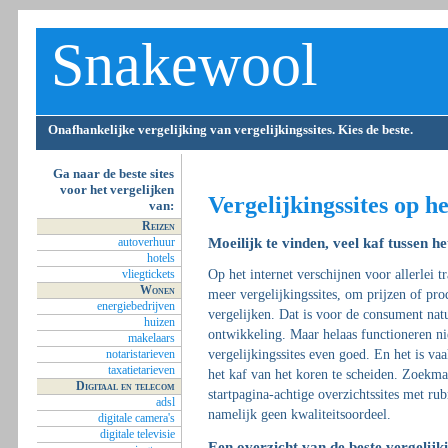
Snakewool
Onafhankelijke vergelijking van vergelijkingssites. Kies de beste.
Ga naar de beste sites
voor het vergelijken
Vergelijkingssites op he
van:
Reizen
autoverhuur
Moeilijk te vinden, veel kaf tussen h
hotels
vliegtickets
Op het internet verschijnen voor allerlei tr
Wonen
meer vergelijkingssites, om prijzen of pro
energiebedrijven
vergelijken. Dat is voor de consument nat
huizen
ontwikkeling. Maar helaas functioneren nie
makelaars
notaristarieven
vergelijkingssites even goed. En het is va
taxatietarieven
het kaf van het koren te scheiden. Zoekma
Digitaal en telecom
startpagina-achtige overzichtssites met ru
adsl
namelijk geen kwaliteitsoordeel.
digitale camera's
digitale televisie
Een overzicht van de beste vergelijki