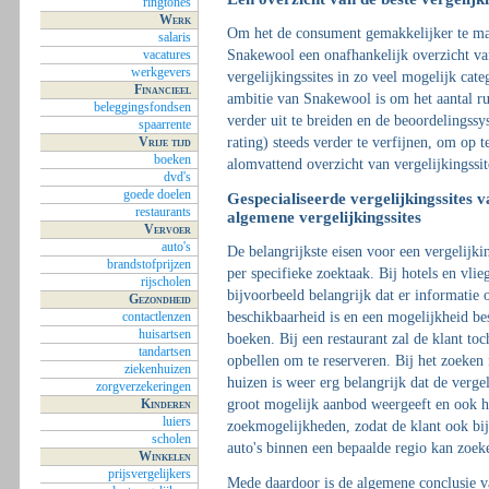
ringtones
Werk
Om het de consument gemakkelijker te ma
salaris
Snakewool een onafhankelijk overzicht va
vacatures
werkgevers
vergelijkingssites in zo veel mogelijk cat
Financieel
ambitie van Snakewool is om het aantal ru
beleggingsfondsen
verder uit te breiden en de beoordelingssy
spaarrente
rating) steeds verder te verfijnen, om op t
Vrije tijd
boeken
alomvattend overzicht van vergelijkingssit
dvd's
goede doelen
Gespecialiseerde vergelijkingssites 
restaurants
algemene vergelijkingssites
Vervoer
auto's
De belangrijkste eisen voor een vergelijkin
brandstofprijzen
per specifieke zoektaak. Bij hotels en vlieg
rijscholen
bijvoorbeeld belangrijk dat er informatie 
Gezondheid
contactlenzen
beschikbaarheid is en een mogelijkheid bes
huisartsen
boeken. Bij een restaurant zal de klant to
tandartsen
opbellen om te reserveren. Bij het zoeken 
ziekenhuizen
huizen is weer erg belangrijk dat de vergel
zorgverzekeringen
Kinderen
groot mogelijk aanbod weergeeft en ook h
luiers
zoekmogelijkheden, zodat de klant ook bi
scholen
auto's binnen een bepaalde regio kan zoek
Winkelen
prijsvergelijkers
Mede daardoor is de algemene conclusie 