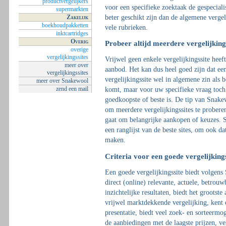
productvergelijkers
voor een specifieke zoektaak de gespeciali
supermarkten
Zakelijk
beter geschikt zijn dan de algemene vergel
boekhoudpakketten
vele rubrieken.
inktcartridges
Overig
Probeer altijd meerdere vergelijking
overige
vergelijkingssites
Vrijwel geen enkele vergelijkingssite heef
meer over
aanbod. Het kan dus heel goed zijn dat ee
vergelijkingssites
vergelijkingssite wel in algemene zin als b
meer over Snakewool
zend een mail
komt, maar voor uw specifieke vraag toch 
goedkoopste of beste is. De tip van Snake
om meerdere vergelijkingssites te proberen
gaat om belangrijke aankopen of keuzes. 
een ranglijst van de beste sites, om ook da
maken.
Criteria voor een goede vergelijking
Een goede vergelijkingssite biedt volgens
direct (online) relevante, actuele, betrouw
inzichtelijke resultaten, biedt het grootste
vrijwel marktdekkende vergelijking, kent 
presentatie, biedt veel zoek- en sorteermo
de aanbiedingen met de laagste prijzen, v