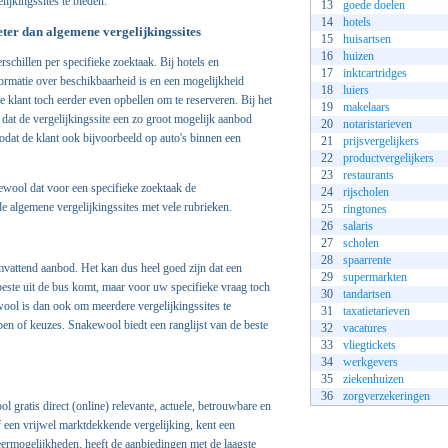
lijkingssites te bieden.
13
goede doelen
14
hotels
eter dan algemene vergelijkingssites
15
huisartsen
16
huizen
rschillen per specifieke zoektaak. Bij hotels en
17
inktcartridges
nformatie over beschikbaarheid is en een mogelijkheid
18
luiers
de klant toch eerder even opbellen om te reserveren. Bij het
19
makelaars
 dat de vergelijkingssite een zo groot mogelijk aanbod
20
notaristarieven
dat de klant ook bijvoorbeeld op auto's binnen een
21
prijsvergelijkers
22
productvergelijkers
23
restaurants
wool dat voor een specifieke zoektaak de
24
rijscholen
 de algemene vergelijkingssites met vele rubrieken.
25
ringtones
26
salaris
27
scholen
28
spaarrente
omvattend aanbod. Het kan dus heel goed zijn dat een
29
supermarkten
 beste uit de bus komt, maar voor uw specifieke vraag toch
30
tandartsen
wool is dan ook om meerdere vergelijkingssites te
31
taxatietarieven
pen of keuzes. Snakewool biedt een ranglijst van de beste
32
vacatures
33
vliegtickets
34
werkgevers
35
ziekenhuizen
36
zorgverzekeringen
 gratis direct (online) relevante, actuele, betrouwbare en
of een vrijwel marktdekkende vergelijking, kent een
rteermogelijkheden, heeft de aanbiedingen met de laagste