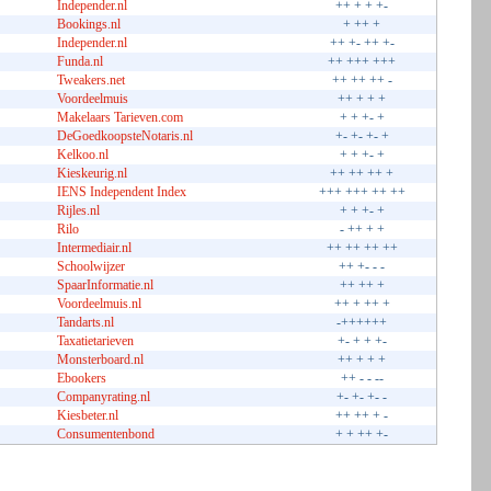
Independer.nl
++ + + +-
Bookings.nl
+ ++ +
Independer.nl
++ +- ++ +-
Funda.nl
++ +++ +++
Tweakers.net
++ ++ ++ -
Voordeelmuis
++ + + +
Makelaars Tarieven.com
+ + +- +
DeGoedkoopsteNotaris.nl
+- +- +- +
Kelkoo.nl
+ + +- +
Kieskeurig.nl
++ ++ ++ +
IENS Independent Index
+++ +++ ++ ++
Rijles.nl
+ + +- +
Rilo
- ++ + +
Intermediair.nl
++ ++ ++ ++
Schoolwijzer
++ +- - -
SpaarInformatie.nl
++ ++ +
Voordeelmuis.nl
++ + ++ +
Tandarts.nl
-++++++
Taxatietarieven
+- + + +-
Monsterboard.nl
++ + + +
Ebookers
++ - - --
Companyrating.nl
+- +- +- -
Kiesbeter.nl
++ ++ + -
Consumentenbond
+ + ++ +-