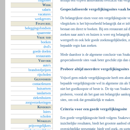
termijn een vrijwel alomvattend overzicht van verge
ringtones
Werk
Gespecialiseerde vergelijkingssites vaak b
salaris
vacatures
De belangrijkste eisen voor een vergelijkingssite ve
werkgevers
Financieel
vliegtickets is het bijvoorbeeld belangrijk dat er i
beleggingsfondsen
bestaat om direct te boeken. Bij een restaurant zal 
spaarrente
zoeken naar auto's en huizen is weer erg belangrijk
Vrije tijd
weergeeft en ook hele goede zoekmogelijkheden, zo
boeken
bepaalde regio kan zoeken.
dvd's
goede doelen
Mede daardoor is de algemene conclusie van Snake
restaurants
gespecialiseerde sites vaak beter geschikt zijn dan
Vervoer
auto's
Probeer altijd meerdere vergelijkingssites
brandstofprijzen
rijscholen
Vrijwel geen enkele vergelijkingssite heeft een al
Gezondheid
bepaalde vergelijkingssite wel in algemene zin als
contactlenzen
huisartsen
niet het goedkoopste of beste is. De tip van Snake
tandartsen
proberen, vooral als het gaat om belangrijke aanko
ziekenhuizen
sites, om ook dat gemakkelijk te maken.
zorgverzekeringen
Kinderen
Criteria voor een goede vergelijkingssite
luiers
scholen
Een goede vergelijkingssite biedt volgens Snakewool
Winkelen
inzichtelijke resultaten, biedt het grootste aanbod 
prijsvergelijkers
overzichtelijke presentatie, biedt veel zoek- en so