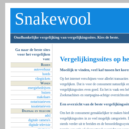
Snakewool
Onafhankelijke vergelijking van vergelijkingssites. Kies de beste.
Ga naar de beste sites
voor het vergelijken
Vergelijkingssites op he
van:
Reizen
autoverhuur
Moeilijk te vinden, veel kaf tussen het kore
hotels
vliegtickets
Op het internet verschijnen voor allerlei transactie
Wonen
vergelijken. Dat is voor de consument natuurlijk e
energiebedrijven
vergelijkingssites even goed. En het is vaak een he
huizen
Zoekmachines en startpagina-achtige overzichtssite
makelaars
notaristarieven
Een overzicht van de beste vergelijkingssit
taxatietarieven
Digitaal en telecom
Om het de consument gemakkelijker te maken biedt
adsl
vergelijkingssites in zo veel mogelijk categorieën
digitale camera's
steeds verder uit te breiden en de beoordelingssyst
digitale televisie