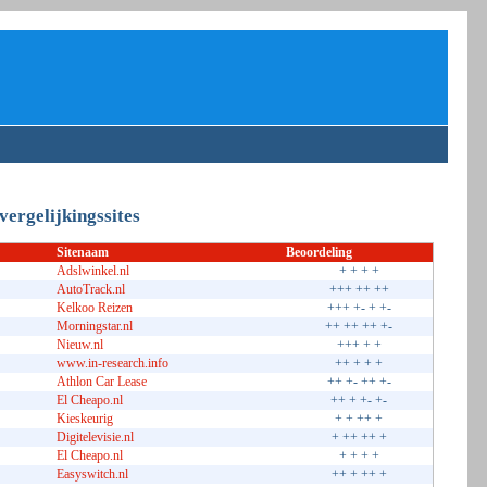
vergelijkingssites
Sitenaam
Beoordeling
Adslwinkel.nl
+ + + +
AutoTrack.nl
+++ ++ ++
Kelkoo Reizen
+++ +- + +-
Morningstar.nl
++ ++ ++ +-
Nieuw.nl
+++ + +
www.in-research.info
++ + + +
Athlon Car Lease
++ +- ++ +-
El Cheapo.nl
++ + +- +-
Kieskeurig
+ + ++ +
Digitelevisie.nl
+ ++ ++ +
El Cheapo.nl
+ + + +
Easyswitch.nl
++ + ++ +