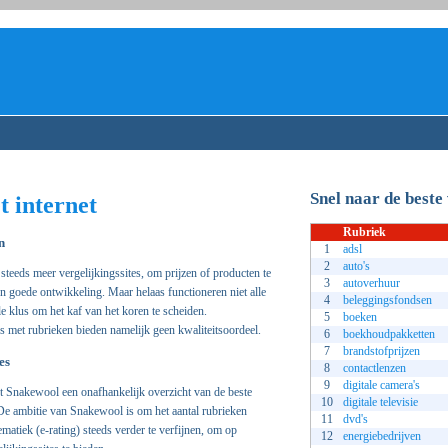
Snel naar de beste 
t internet
Rubriek
n
1
adsl
2
auto's
s steeds meer vergelijkingssites, om prijzen of producten te
3
autoverhuur
en goede ontwikkeling. Maar helaas functioneren niet alle
4
beleggingsfondsen
le klus om het kaf van het koren te scheiden.
5
boeken
s met rubrieken bieden namelijk geen kwaliteitsoordeel.
6
boekhoudpakketten
7
brandstofprijzen
es
8
contactlenzen
9
digitale camera's
 Snakewool een onafhankelijk overzicht van de beste
10
digitale televisie
. De ambitie van Snakewool is om het aantal rubrieken
11
dvd's
ematiek (e-rating) steeds verder te verfijnen, om op
12
energiebedrijven